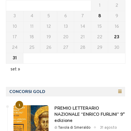
1
2
3
4
5
6
7
8
9
10
11
12
13
14
15
16
17
18
19
20
21
22
23
24
25
26
27
28
29
30
31
set »
CONCORSI GOLD
1
PREMIO LETTERARIO
NAZIONALE “ENRICO FURLINI” 9°
edizione
di
Tavola di Smeraldo
31 agosto