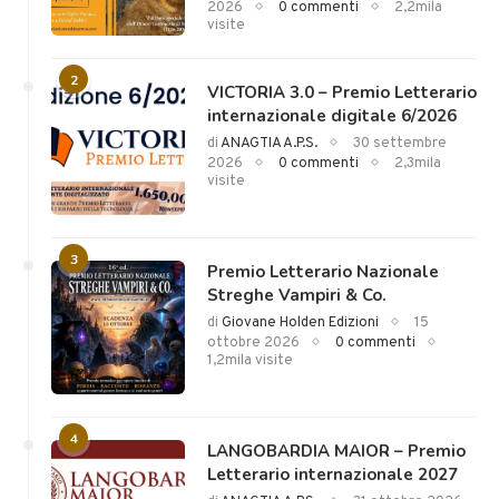
2026
0 commenti
2,2mila
visite
2
VICTORIA 3.0 – Premio Letterario
internazionale digitale 6/2026
di
ANAGTIA A.P.S.
30 settembre
2026
0 commenti
2,3mila
visite
3
Premio Letterario Nazionale
Streghe Vampiri & Co.
di
Giovane Holden Edizioni
15
ottobre 2026
0 commenti
1,2mila visite
4
LANGOBARDIA MAIOR – Premio
Letterario internazionale 2027