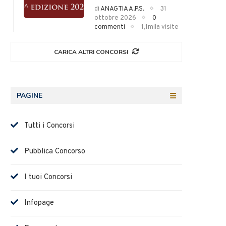
di
ANAGTIA A.P.S.
31
ottobre 2026
0
commenti
1,1mila visite
CARICA ALTRI CONCORSI
PAGINE
Tutti i Concorsi
Pubblica Concorso
I tuoi Concorsi
Infopage