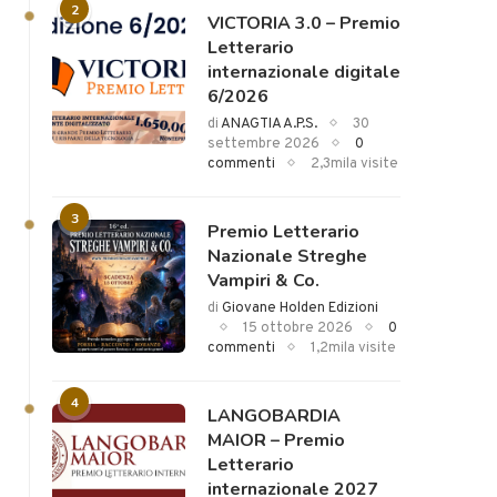
2
VICTORIA 3.0 – Premio
Letterario
internazionale digitale
6/2026
di
ANAGTIA A.P.S.
30
settembre 2026
0
commenti
2,3mila visite
3
Premio Letterario
Nazionale Streghe
Vampiri & Co.
di
Giovane Holden Edizioni
15 ottobre 2026
0
commenti
1,2mila visite
4
LANGOBARDIA
MAIOR – Premio
Letterario
internazionale 2027