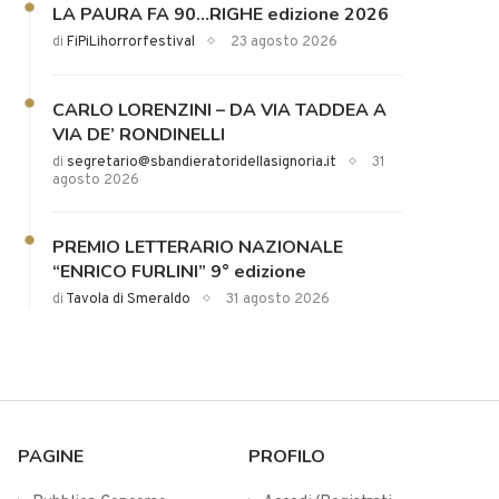
LA PAURA FA 90…RIGHE edizione 2026
di
FiPiLihorrorfestival
23 agosto 2026
CARLO LORENZINI – DA VIA TADDEA A
VIA DE’ RONDINELLI
di
segretario@sbandieratoridellasignoria.it
31
agosto 2026
PREMIO LETTERARIO NAZIONALE
“ENRICO FURLINI” 9° edizione
di
Tavola di Smeraldo
31 agosto 2026
PAGINE
PROFILO