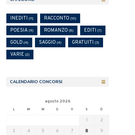
INEDITI
RACCONTO
(11)
(10)
POESIA
ROMANZO
EDITI
(9)
(8)
(7)
GOLD
SAGGIO
GRATUITI
(4)
(4)
(3)
VARIE
(2)
CALENDARIO CONCORSI
agosto 2026
L
M
M
G
V
S
D
1
2
3
4
5
6
7
8
9