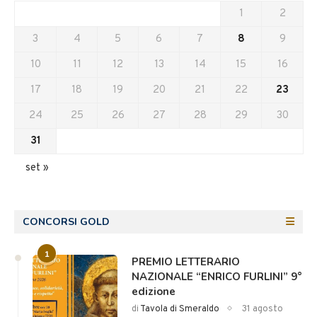
1
2
3
4
5
6
7
8
9
10
11
12
13
14
15
16
17
18
19
20
21
22
23
24
25
26
27
28
29
30
31
set »
CONCORSI GOLD
1
PREMIO LETTERARIO
NAZIONALE “ENRICO FURLINI” 9°
edizione
di
Tavola di Smeraldo
31 agosto