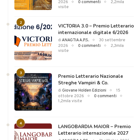
2026
0 commenti
2,2mila
visite
2
VICTORIA 3.0 – Premio Letterario
internazionale digitale 6/2026
di
ANAGTIA A.P.S.
30 settembre
2026
0 commenti
2,3mila
visite
3
Premio Letterario Nazionale
Streghe Vampiri & Co.
di
Giovane Holden Edizioni
15
ottobre 2026
0 commenti
1,2mila visite
4
LANGOBARDIA MAIOR – Premio
Letterario internazionale 2027