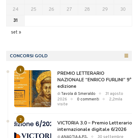
24
25
26
27
28
29
30
31
set »
CONCORSI GOLD
1
PREMIO LETTERARIO
NAZIONALE “ENRICO FURLINI” 9°
edizione
di
Tavola di Smeraldo
31 agosto
2026
0 commenti
2,2mila
visite
2
VICTORIA 3.0 – Premio Letterario
internazionale digitale 6/2026
di
ANAGTIA A.P.S.
30 settembre