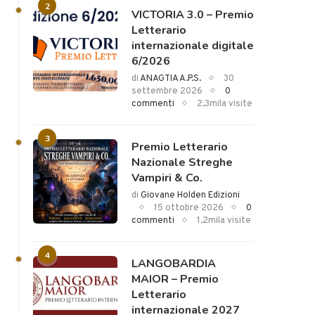
2
VICTORIA 3.0 – Premio
Letterario
internazionale digitale
6/2026
di
ANAGTIA A.P.S.
30
settembre 2026
0
commenti
2,3mila visite
3
Premio Letterario
Nazionale Streghe
Vampiri & Co.
di
Giovane Holden Edizioni
15 ottobre 2026
0
commenti
1,2mila visite
4
LANGOBARDIA
MAIOR – Premio
Letterario
internazionale 2027