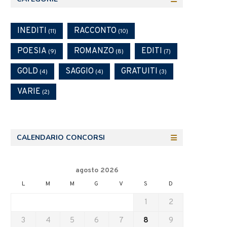
INEDITI
RACCONTO
(11)
(10)
POESIA
ROMANZO
EDITI
(9)
(8)
(7)
GOLD
SAGGIO
GRATUITI
(4)
(4)
(3)
VARIE
(2)
CALENDARIO CONCORSI
agosto 2026
L
M
M
G
V
S
D
1
2
3
4
5
6
7
8
9