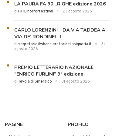
LA PAURA FA 90…RIGHE edizione 2026
di
FiPiLihorrorfestival
23 agosto 2026
CARLO LORENZINI – DA VIA TADDEA A
VIA DE’ RONDINELLI
di
segretario@sbandieratoridellasignoria.it
31
agosto 2026
PREMIO LETTERARIO NAZIONALE
“ENRICO FURLINI” 9° edizione
di
Tavola di Smeraldo
31 agosto 2026
PAGINE
PROFILO