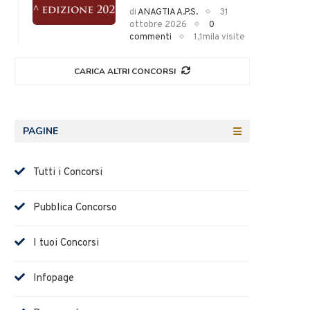
di
ANAGTIA A.P.S.
31
ottobre 2026
0
commenti
1,1mila visite
CARICA ALTRI CONCORSI
PAGINE
Tutti i Concorsi
Pubblica Concorso
I tuoi Concorsi
Infopage