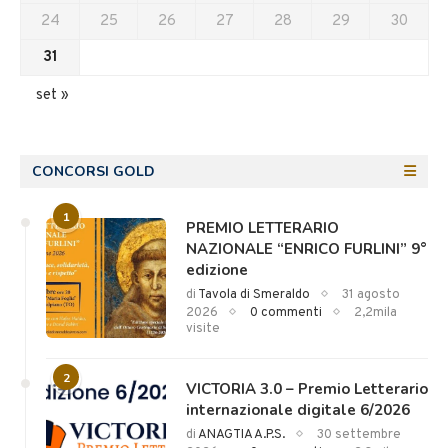
24
25
26
27
28
29
30
31
set »
CONCORSI GOLD
1
PREMIO LETTERARIO
NAZIONALE “ENRICO FURLINI” 9°
edizione
di
Tavola di Smeraldo
31 agosto
2026
0 commenti
2,2mila
visite
2
VICTORIA 3.0 – Premio Letterario
internazionale digitale 6/2026
di
ANAGTIA A.P.S.
30 settembre